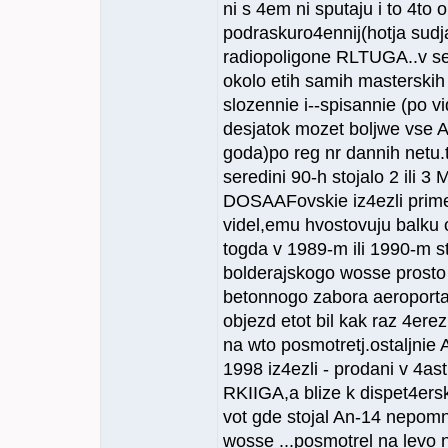
ni s 4em ni sputaju i to 4to 
podraskuro4ennij(hotja sud
radiopoligone RLTUGA..v sev
okolo etih samih masterskih b
slozennie i--spisannie (po 
desjatok mozet boljwe vse 
goda)po reg nr dannih netu.t
seredini 90-h stojalo 2 ili 3
DOSAAFovskie iz4ezli primer
videl,emu hvostovuju balku ot
togda v 1989-m ili 1990-m str
bolderajskogo wosse prosto 
betonnogo zabora aeroporta,
objezd etot bil kak raz 4erez
na wto posmotretj.ostaljnie 
1998 iz4ezli - prodani v 4astn
RKIIGA,a blize k dispet4ers
vot gde stojal An-14 nepomnj
wosse ...posmotrel na levo 