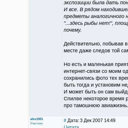
экспозиции была дать по
И все. В рядом находивш
предметы аналогичного на
"...здесь рыбы нет!", пл
почему.
Действительно, побывав в
месте даже следов той са
Но есть и маленькая прият
интернет-связи со моим од
сохранились фото тех вре
быть тогда и установим н
И может быть он сам выйд
Спилве некоторое время 
про тамошнюю авиажизнь
alex1801
#
Дата: 3 Дек 2007 14:49
Участник
Цитата