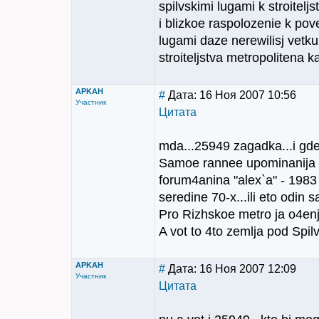
spilvskimi lugami k stroitelj
i blizkoe raspolozenie k pove
lugami daze nerewilisj vetku
stroiteljstva metropolitena k
APKAH
#
Дата: 16 Ноя 2007 10:56
Участник
Цитата
mda...25949 zagadka...i gde 
Samoe rannee upominanija o 
forum4anina "alex`a" - 1983 
seredine 70-x...ili eto odin
Pro Rizhskoe metro ja o4en
A vot to 4to zemlja pod Spil
APKAH
#
Дата: 16 Ноя 2007 12:09
Участник
Цитата