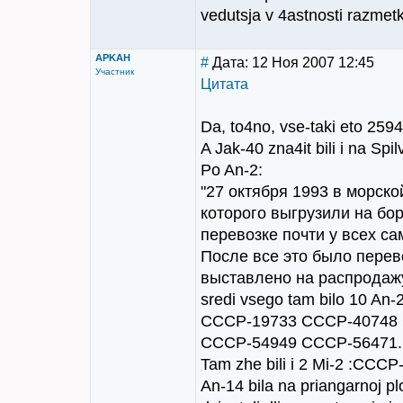
vedutsja v 4astnosti razmetk
APKAH
#
Дата: 12 Ноя 2007 12:45
Участник
Цитата
Da, to4no, vse-taki eto 2594
A Jak-40 zna4it bili i na S
Po An-2:
"27 октября 1993 в морской
которого выгрузили на бо
перевозке почти у всех са
После все это было перев
выставлено на распродажу
sredi vsego tam bilo 10 
СССР-19733 СССР-40748
СССР-54949 СССР-56471.
Tam zhe bili i 2 Mi-2 :СС
An-14 bila na priangarnoj pl