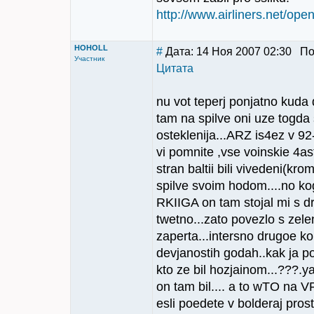
http://www.airliners.net/open
HOHOLL
#
Дата: 14 Ноя 2007 02:30 П
Участник
Цитата
nu vot teperj ponjatno kuda d
tam na spilve oni uze togda s
osteklenija...ARZ is4ez v 92
vi pomnite ,vse voinskie 4asti
stran baltii bili vivedeni(kro
spilve svoim hodom....no kog
RKIIGA on tam stojal mi s dru
twetno...zato povezlo s zele
zaperta...intersno drugoe 
devjanostih godah..kak ja 
kto ze bil hozjainom...???.ya
on tam bil.... a to wTO na
esli poedete v bolderaj pros