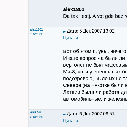
alex1801
Da tak i estj. A vot gde bazi
alex1801
#
Дата: 5 Дек 2007 13:02
Участник
Цитата
Вот об этом я, увы, ничег
И еще вопрос - а были ли
вертолет не был массовым
Ми-8, хотя у военных их б
подозреваю, было их не та
Севере (на Чукотке были в
Латвии была ли работа для
автомобильные, и железны
APKAH
#
Дата: 6 Дек 2007 08:51
Участник
Цитата