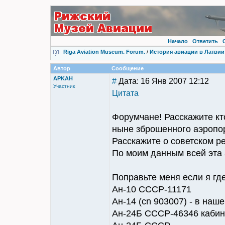
Начало
Ответить
Riga Aviation Museum. Forum.
/
История авиации в Латвии
Автор
Сообщение
APKAH
#
Дата: 16 Янв 2007 12:12
Участник
Цитата
Форумчане! Расскажите кт
ныне зброшенного аэропо
Расскажите о советском р
По моим данным всей эта 
Поправьте меня если я гд
Ан-10 СССР-11171
Ан-14 (cn 903007) - в наше
Ан-24Б СССР-46346 кабин