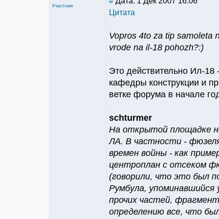
#
Дата: 1 Дек 2007 16:06
Участник
Цитата
Vopros 4to za tip samoleta 
vrode na il-18 pohozh?:)
Это действительно Ил-18 -
кафедры конструкции и пр
ветке форума в начале год
schturmer
На открытой площадке на
ЛА. В частности - фюзел
времен войны - как прим
центроплан с отсеком фю
(говорили, что это был п
Румбула, упоминавшийся 
прочих частей, фрагмент
определению все, что был