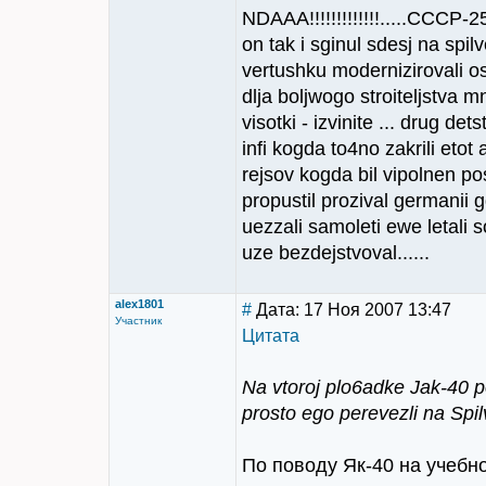
NDAAA!!!!!!!!!!!!!.....CCCP-2
on tak i sginul sdesj na spi
vertushku modernizirovali os
dlja boljwogo stroiteljstva 
visotki - izvinite ... drug det
infi kogda to4no zakrili etot
rejsov kogda bil vipolnen po
propustil prozival germanii
uezzali samoleti ewe letali so
uze bezdejstvoval......
alex1801
#
Дата: 17 Ноя 2007 13:47
Участник
Цитата
Na vtoroj plo6adke Jak-40 poj
prosto ego perevezli na Spil
По поводу Як-40 на учебно