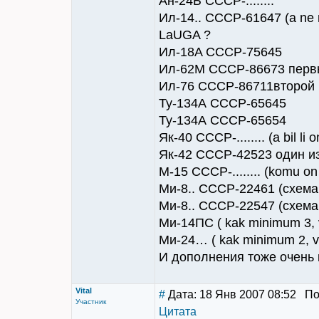
Ан-24Б CCCP-........
Ил-14.. СССР-61647 (a ne na
LaUGA ?
Ил-18A СССР-75645
Ил-62М СССР-86673 перв
Ил-76 СССР-86711второй 
Ту-134А CCCP-65645
Ту-134А CCCP-65654
Як-40 CCCP-........ (a bil li
Як-42 СССР-42523 один и
М-15 CCCP-........ (komu on
Ми-8.. СССР-22461 (схема
Ми-8.. СССР-22547 (схем
Ми-14ПС ( kak minimum 3, v
Ми-24… ( kak minimum 2, vo
И дополнения тоже очень к
Vital
#
Дата: 18 Янв 2007 08:52 Поп
Участник
Цитата