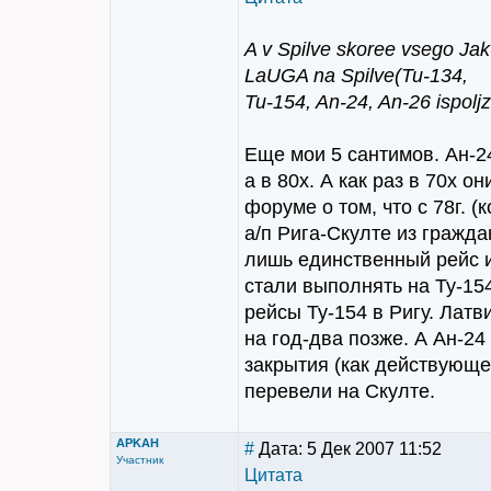
A v Spilve skoree vsego Jak
LaUGA na Spilve(Tu-134,
Tu-154, An-24, An-26 ispoljz
Еще мои 5 сантимов. Ан-24
а в 80х. А как раз в 70х 
форуме о том, что с 78г. (
а/п Рига-Скулте из гражда
лишь единственный рейс из
стали выполнять на Ту-15
рейсы Ту-154 в Ригу. Латв
на год-два позже. А Ан-2
закрытия (как действующег
перевели на Скулте.
APKAH
#
Дата: 5 Дек 2007 11:52
Участник
Цитата