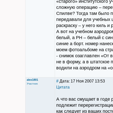
«старого» институтского 
сложную операцию – перев
Спилве? Тогда там было п
передавали для учебных ц
раскраску – у него киль и
А вот на учебном аэродром
белый, а РН – белый с си
синие а борт. номер нане
моем фотоальбоме на ст
- снимок озаглавлен «От в
не в форму, а в штатское 
водили на аэродром на «о
alex1801
#
Дата: 17 Ноя 2007 13:53
Участник
Цитата
А что вас смущает в годе
подлежит перерегистрации,
как следует из ваших пост