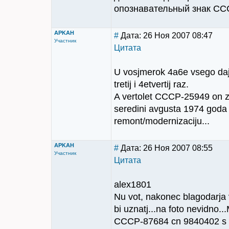
опознавательный знак ССС
APKAH
#
Дата: 26 Ноя 2007 08:47
Участник
Цитата
U vosjmerok 4a6e vsego dajut
tretij i 4etvertij raz.
A vertolet СССР-25949 on 
seredini avgusta 1974 goda !
remont/modernizaciju...
APKAH
#
Дата: 26 Ноя 2007 08:55
Участник
Цитата
alex1801
Nu vot, nakonec blagodarja
bi uznatj...na foto nevidno..
СССР-87684 cn 9840402 s P