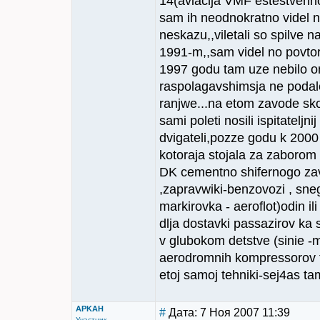
14(aviacija VMF estestvenno
sam ih neodnokratno videl na 
neskazu,,viletali so spilve 
1991-m,,sam videl no povtor
1997 godu tam uze nebilo o
raspolagavshimsja ne podal
ranjwe...na etom zavode sko
sami poleti nosili ispitatelj
dvigateli,pozze godu k 2000
kotoraja stojala za zaborom
DK cementno shifernogo zav
,zapravwiki-benzovozi , sne
markirovka - aeroflot)odin il
dlja dostavki passazirov ka
v glubokom detstve (sinie -m
aerodromnih kompressorov tr
etoj samoj tehniki-sej4as tam
APKAH
#
Дата: 7 Ноя 2007 11:39
Участник