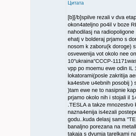
Цитата
[b][/b]spilve rezali v dva et
okon4ateljno po4il v boze 
nahodilasj na radiopoligone 
ehatj v bolderaj prjamo s do
nosom k zaboru(k doroge) sto
osvewenija vot okolo nee on 
10"ukraina"СССР-11171was ta
vpp po moemu ewe odin IL 1
lokatorami(posle zakritija 
ka4estve u4ebnih posobij ) 
)tam ewe ne to nasipnie kapo
prjamo okolo nih i stojali il 
.TESLA a takze mnozestvo k
nazna4enija is4ezali postep
godu..kuda delasj sama "TES
banaljno porezana na metall
takaja s dvumja tarelkami na 