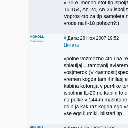
v 70-e imenno etot tip ispo
Tu-154, An-24, An-26 ispoljz
Vopros 4to za tip samoleta 
vrode na il-18 pohozh?:)
HOHOLL
#
Дата: 26 Ноя 2007 19:52
Участник
Цитата
vpolne vozmozno 4to i na re
shiauljaj....tamownij aviare
vosjmerok (V 4astnosti)speci
vremen kogda tam 4inilasj ed
kabina kotoraja v pur4ike t
ispolnnii IL-20 no kabini to u
na polke v 144-m mashtabe s
odin ja kak raz kogda ego v
vse ego ljumiki, blisteri itp
alex1801