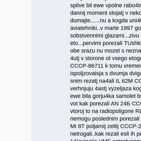
spilve bil ewe vpolne rabo
dannij moment stojatj v neko
dumajte......nu a kogda uni
aviatehniki..v marte 1997 go
sobstvennimi glazami...zivu 
eto...pervimi porezali TU
obe srazu nu mozet s nezna4i
4utj v storone ot vsego etog
СССР-86711 k tomu vremeni
ispoljzovalsja s dvumja dvig
snim rezatj na4ali IL 62M СС
verhnjuju 4astj vyzeljaza ko
ewe bila gorju4ka samolet bi
vot kak porezali AN 24Б СССР
vtoroj to na radiopoligone 
nemogu poslednim porezali
MI 8T poljarnij zeltij CCCP-2
netrogali..kak rezali esli ih