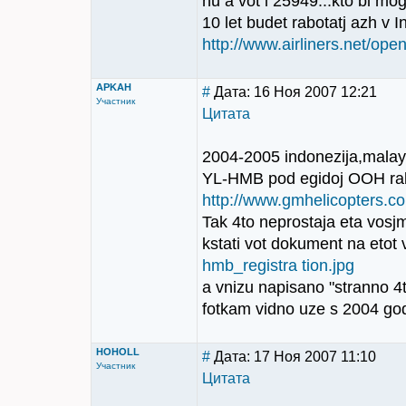
nu a vot i 25949...kto bi mo
10 let budet rabotatj azh v I
http://www.airliners.net/open
APKAH
#
Дата: 16 Ноя 2007 12:21
Участник
Цитата
2004-2005 indonezija,malays
YL-HMB pod egidoj OOH rabo
http://www.gmhelicopters.c
Tak 4to neprostaja eta vosjme
kstati vot dokument na etot 
hmb_registra tion.jpg
a vnizu napisano "stranno 4
fotkam vidno uze s 2004 go
HOHOLL
#
Дата: 17 Ноя 2007 11:10
Участник
Цитата