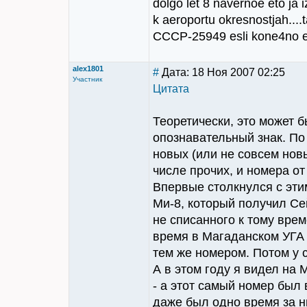
dolgo let 8 navernoe eto ja 
k aeroportu okresnostjah....
CCCP-25949 esli kone4no et
alex1801
#
Дата: 18 Ноя 2007 02:25
Участник
Цитата
Теоретически, это может б
опознавательный знак. По 
новых (или не совсем нов
числе прочих, и номера о
Впервые столкнулся с этим
Ми-8, который получил Се
не списанного к тому вре
время в Магаданском УГА 
тем же номером. Потом у 
А в этом году я видел на
- а этот самый номер был 
даже был одно время за н