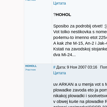
Цитата
?
HOHOL
Sposibo za podrobij otvet! 
Vot tolko nestikovka s nome
po4emu-to imenno etot 22547
A kak zhe M-15, An-2 i Jak-4
Kstati na zavodskoj stojanke 
dva Mi-24...
HOHOLL
#
Дата: 9 Ноя 2007 03:16 По
Участник
Цитата
uv ARKAN a u menja vot s M
plowadke zavoda eto ja pom
nikakoj plowadki i sootvets
v obwej ku4e na plowadke R