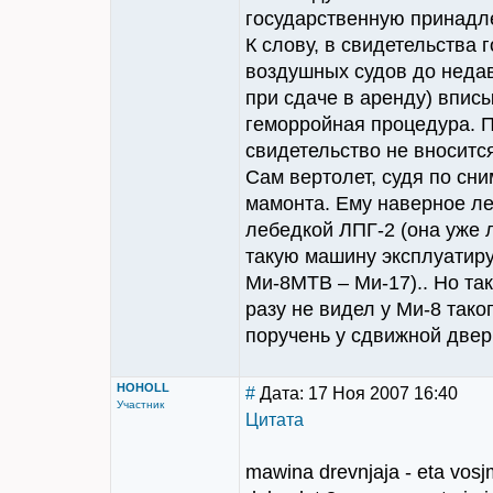
государственную принадл
К слову, в свидетельства 
воздушных судов до недав
при сдаче в аренду) впис
геморройная процедура. П
свидетельство не вносится
Сам вертолет, судя по сни
мамонта. Ему наверное ле
лебедкой ЛПГ-2 (она уже л
такую машину эксплуатиру
Ми-8МТВ – Ми-17).. Но так
разу не видел у Ми-8 тако
поручень у сдвижной двери
HOHOLL
#
Дата: 17 Ноя 2007 16:40
Участник
Цитата
mawina drevnjaja - eta vosjm