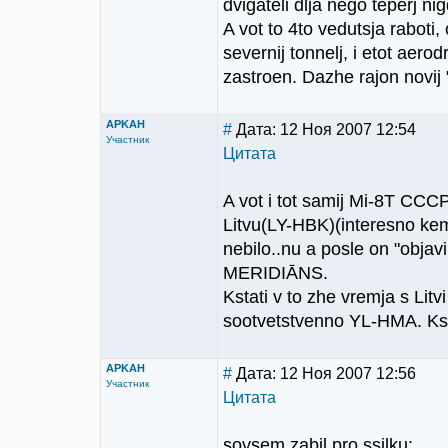
dvigateli dlja nego teperj nig
A vot to 4to vedutsja raboti, 
severnij tonnelj, i etot ae
zastroen. Dazhe rajon novij "
APKAH
#
Дата: 12 Ноя 2007 12:54
Участник
Цитата
A vot i tot samij Mi-8T CCCP
Litvu(LY-HBK)(interesno k
nebilo..nu a posle on "obja
MERIDIĀNS.
Kstati v to zhe vremja s Lit
sootvetstvenno YL-HMA. Kst
APKAH
#
Дата: 12 Ноя 2007 12:56
Участник
Цитата
sovsem zabil pro ssilku: