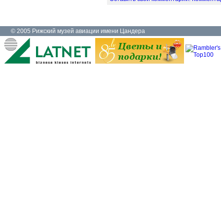
© 2005 Рижский музей авиации имени Цандера