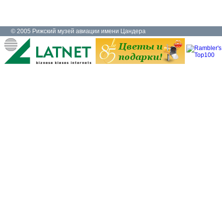
© 2005 Рижский музей авиации имени Цандера