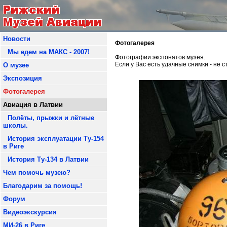
Новости
Фотогалерея
Мы едем на МАКС - 2007!
Фотографии экспонатов музея.
Если у Вас есть удачные снимки - не 
О музее
Экспозиция
Фотогалерея
Авиация в Латвии
Полёты, прыжки и лётные
школы.
История эксплуатации Ту-154
в Риге
История Ту-134 в Латвии
Чем помочь музею?
Благодарим за помощь!
Форум
Видеоэкскурсия
МИ-26 в Риге