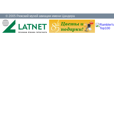
© 2005 Рижский музей авиации имени Цандера