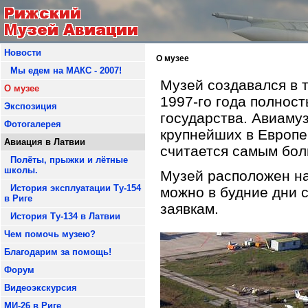
Новости
О музее
Мы едем на МАКС - 2007!
Музей создавался в 
О музее
1997-го года полнос
Экспозиция
государства. Авиамуз
Фотогалерея
крупнейших в Европе
Авиация в Латвии
считается самым бол
Полёты, прыжки и лётные
школы.
Музей расположен на
История эксплуатации Ту-154
можно в будние дни с
в Риге
заявкам.
История Ту-134 в Латвии
Чем помочь музею?
Благодарим за помощь!
Форум
Видеоэкскурсия
МИ-26 в Риге