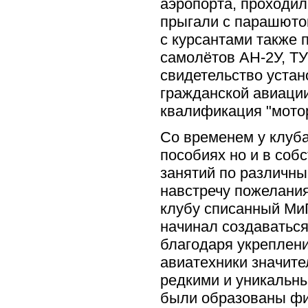
аэропорта, проходил
прыгали с парашютом
с курсантами также 
самолётов АН-2У, ТУ
свидетельство устан
гражданской авиаци
квалификация "мотор
Со временем у клуба
пособиях но и в соб
занятий по различн
навстречу пожелания
клубу списанный МиГ
начинал создаваться
благодаря укреплени
авиатехники значите
редкими и уникальн
были образованы фил