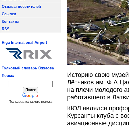
Отзывы посетителей
Ссылки
Контакты
RSS
Riga International Airport
Толковый словарь Ожегова
Историю свою музей 
Поиск:
Лётчиков им. Ф.А.Ца
на плечи молодого а
работавшего в Латв
Пользовательского поиска
КЮЛ являлся профор
Курсанты клуба с во
авиационные дисцип